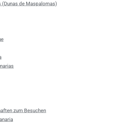
s (Dunas de Maspalomas)
ue
a
narias
chaften zum Besuchen
anaria