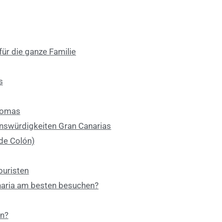
für die ganze Familie
s
lomas
enswürdigkeiten Gran Canarias
de Colón)
ouristen
naria am besten besuchen?
n?