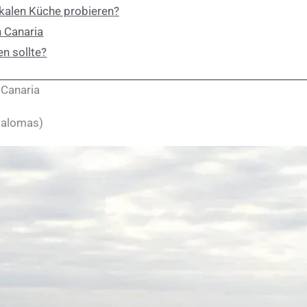
okalen Küche probieren?
n Canaria
n sollte?
 Canaria
palomas)